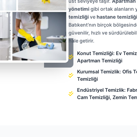
üst seviyeye taşır.
Apartman 
yönetimi
gibi ortak alanların 
temizliği
ve
hastane temizliğ
Batıkent’nın birçok bölgesind
güvenilir, hızlı ve sürdürüleb
hale getirir.
Konut Temizliği: Ev Temizli
Apartman Temizliği
Kurumsal Temizlik: Ofis Tem
Temizliği
Endüstriyel Temizlik: Fabr
Cam Temizliği, Zemin Temi