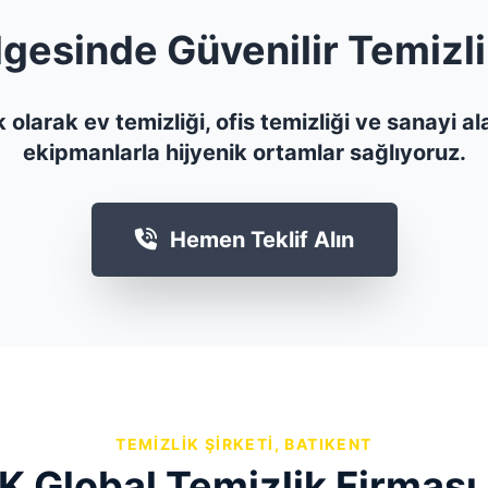
lgesinde Güvenilir Temizl
 olarak ev temizliği, ofis temizliği ve sanayi 
ekipmanlarla hijyenik ortamlar sağlıyoruz.
Hemen Teklif Alın
TEMIZLIK ŞIRKETI, BATIKENT
K Global Temizlik Firması