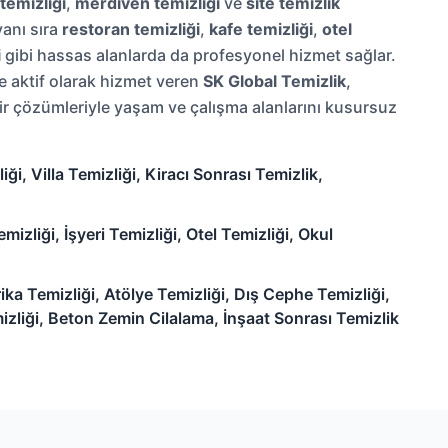
temizliği
,
merdiven temizliği
ve
site temizlik
yanı sıra
restoran temizliği
,
kafe temizliği
,
otel
i
gibi hassas alanlarda da profesyonel hizmet sağlar.
e aktif olarak hizmet veren
SK Global Temizlik
,
ilir çözümleriyle yaşam ve çalışma alanlarını kusursuz
ği, Villa Temizliği, Kiracı Sonrası Temizlik,
izliği, İşyeri Temizliği, Otel Temizliği, Okul
ika Temizliği, Atölye Temizliği, Dış Cephe Temizliği,
zliği, Beton Zemin Cilalama, İnşaat Sonrası Temizlik