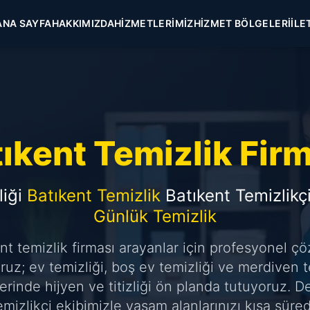
ANA SAYFA
HAKKIMIZDA
HIZMETLERIMIZ
HIZMET BÖLGELERI
İLE
ıkent Temizlik Fir
liği
Batıkent Temizlik
Batıkent Temizlikç
Günlük Temizlik
nt temizlik firması arayanlar için profesyonel ç
uz; ev temizliği, boş ev temizliği ve merdiven t
erinde hijyen ve titizliği ön planda tutuyoruz. D
emizlikçi ekibimizle yaşam alanlarınızı kısa süre