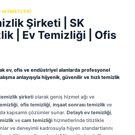
K HIZMETLERI
zlik Şirketi | SK
ik | Ev Temizliği | Ofis
rak ev, ofis ve endüstriyel alanlarda profesyonel
lışma anlayışıyla hijyenik, güvenilir ve hızlı temizlik
temizlik şirketi
olarak geniş hizmet ağı ve
emizliği
,
ofis temizliği
,
inşaat sonrası temizlik
ve
nda kapsamlı çözümler sunar.
Detaylı ev temizliği
,
mizlik
ve
cam temizliği
hizmetlerinde titizlikle
lar ve deneyimli kadrosuyla hijyen standartlarını