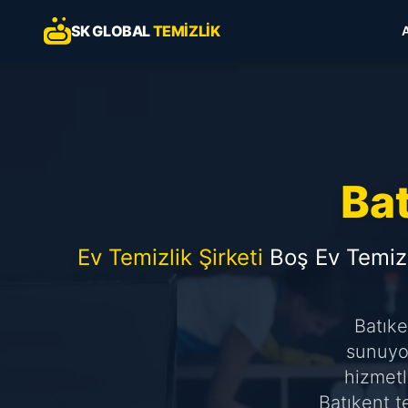
SK GLOBAL
TEMIZLIK
Bat
Ev Temizlik Şirketi
Boş Ev Temiz
Batıke
sunuyor
hizmetl
Batıkent t