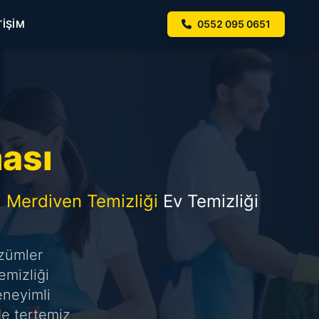
TIŞIM
0552 095 0651
ması
i
Merdiven Temizliği
Ev Temizliği
özümler
emizliği
eneyimli
de tertemiz