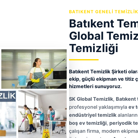
BATIKENT GENELI TEMIZLI
Batıkent Temi
Global Temizl
Temizliği
Batıkent Temizlik Şirketi ola
ekip, güçlü ekipman ve titiz ça
hizmetleri sunuyoruz.
SK Global Temizlik
,
Batıkent 
profesyonel yaklaşımıyla
ev t
endüstriyel temizlik
alanları
boş ev temizliği
,
periyodik te
çalışan firma, modern ekipman