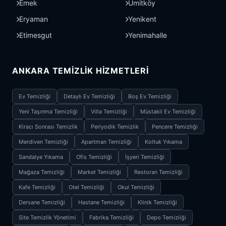
Emek
Ümitköy
Eryaman
Yenikent
Etimesgut
Yenimahalle
ANKARA TEMIZLIK HIZMETLERI
Ev Temizliği
Detaylı Ev Temizliği
Boş Ev Temizliği
Yeni Taşınma Temizliği
Villa Temizliği
Müstakil Ev Temizliği
Kiracı Sonrası Temizlik
Periyodik Temizlik
Pencere Temizliği
Merdiven Temizliği
Apartman Temizliği
Koltuk Yıkama
Sandalye Yıkama
Ofis Temizliği
İşyeri Temizliği
Mağaza Temizliği
Market Temizliği
Restoran Temizliği
Kafe Temizliği
Otel Temizliği
Okul Temizliği
Dersane Temizliği
Hastane Temizliği
Klinik Temizliği
Site Temizlik Yönetimi
Fabrika Temizliği
Depo Temizliği