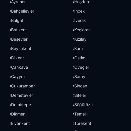
Ayrancı
Hoşdere
Bahçelievler
İncek
Balgat
İvedik
Batıkent
Keçiören
Beşevler
Kızılay
Beysukent
Koru
Bilkent
Ostim
Çankaya
Öveçler
Çayyolu
Saray
Çukurambar
Sincan
Demetevler
Siteler
Demirtepe
Söğütözü
Dikmen
Temelli
Elvankent
Törekent