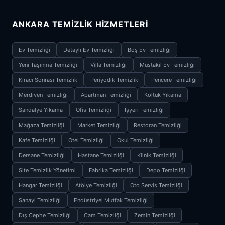
ANKARA TEMIZLIK HIZMETLERI
Ev Temizliği
Detaylı Ev Temizliği
Boş Ev Temizliği
Yeni Taşınma Temizliği
Villa Temizliği
Müstakil Ev Temizliği
Kiracı Sonrası Temizlik
Periyodik Temizlik
Pencere Temizliği
Merdiven Temizliği
Apartman Temizliği
Koltuk Yıkama
Sandalye Yıkama
Ofis Temizliği
İşyeri Temizliği
Mağaza Temizliği
Market Temizliği
Restoran Temizliği
Kafe Temizliği
Otel Temizliği
Okul Temizliği
Dersane Temizliği
Hastane Temizliği
Klinik Temizliği
Site Temizlik Yönetimi
Fabrika Temizliği
Depo Temizliği
Hangar Temizliği
Atölye Temizliği
Oto Servis Temizliği
Sanayi Temizliği
Endüstriyel Mutfak Temizliği
Dış Cephe Temizliği
Cam Temizliği
Zemin Temizliği