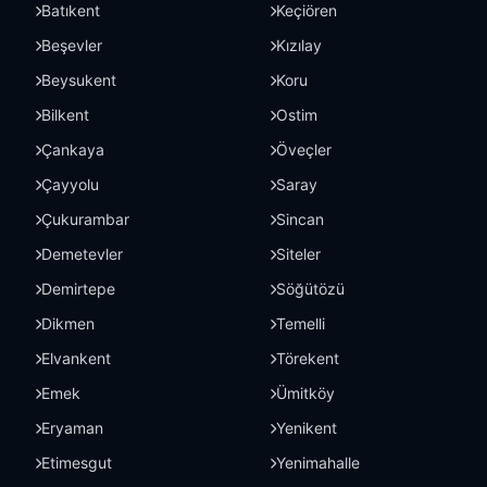
Batıkent
Keçiören
Beşevler
Kızılay
Beysukent
Koru
Bilkent
Ostim
Çankaya
Öveçler
Çayyolu
Saray
Çukurambar
Sincan
Demetevler
Siteler
Demirtepe
Söğütözü
Dikmen
Temelli
Elvankent
Törekent
Emek
Ümitköy
Eryaman
Yenikent
Etimesgut
Yenimahalle