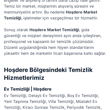
engeller ve alışveriş ortamını daha cazip hale getirir.
Temiz bir market, müşterinin alışveriş süresini ve
memnuniyetini artırır. Bu nedenle
Hoşdere Market
Temizliği
, işletmeler için vazgeçilmez bir hizmettir.
Sonuç olarak
Hoşdere Market Temizliği
, gıda
güvenliği ve müşteri deneyimini aynı anda iyileştiren,
profesyonel ve kapsamlı bir temizlik çözümüdür.
Düzenli uygulandığında hem hijyen standartlarını
yükseltir hem de marketin ticari başarısına katkı sağlar.
Hoşdere Bölgesindeki Temizlik
Hizmetlerimiz
Ev Temizliği | Hoşdere
Ev Temizliği
,
Detaylı Ev Temizliği
,
Boş Ev Temizliği
,
Yeni Taşınma Temizliği
,
Villa Temizliği
,
Müstakil Ev
Temizliği
,
Kiracı Sonrası Temizlik
,
Periyodik Temizlik
,