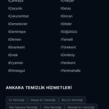
Çankaya
Öveçler
Çayyolu
Saray
Çukurambar
Sincan
Demetevler
Siteler
Demirtepe
Söğütözü
Dikmen
Temelli
Elvankent
Törekent
Emek
Ümitköy
Eryaman
Yenikent
Etimesgut
Yenimahalle
ANKARA TEMIZLIK HIZMETLERI
Ev Temizliği
Detaylı Ev Temizliği
Boş Ev Temizliği
Yeni Taşınma Temizliği
Villa Temizliği
Müstakil Ev Temizliği