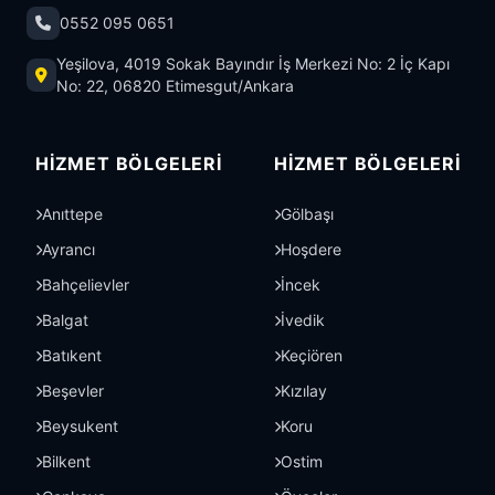
0552 095 0651
Yeşilova, 4019 Sokak Bayındır İş Merkezi No: 2 İç Kapı
No: 22, 06820 Etimesgut/Ankara
HIZMET BÖLGELERI
HIZMET BÖLGELERI
Anıttepe
Gölbaşı
Ayrancı
Hoşdere
Bahçelievler
İncek
Balgat
İvedik
Batıkent
Keçiören
Beşevler
Kızılay
Beysukent
Koru
Bilkent
Ostim