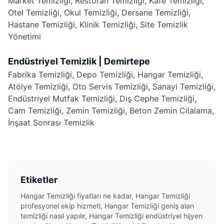
Market Temizliği
,
Restoran Temizliği
,
Kafe Temizliği
,
Otel Temizliği
,
Okul Temizliği
,
Dersane Temizliği
,
Hastane Temizliği
,
Klinik Temizliği
,
Site Temizlik
Yönetimi
Endüstriyel Temizlik | Demirtepe
Fabrika Temizliği
,
Depo Temizliği
,
Hangar Temizliği
,
Atölye Temizliği
,
Oto Servis Temizliği
,
Sanayi Temizliği
,
Endüstriyel Mutfak Temizliği
,
Dış Cephe Temizliği
,
Cam Temizliği
,
Zemin Temizliği
,
Beton Zemin Cilalama
,
İnşaat Sonrası Temizlik
Etiketler
Hangar Temizliği fiyatları ne kadar, Hangar Temizliği
profesyonel ekip hizmeti, Hangar Temizliği geniş alan
temizliği nasıl yapılır, Hangar Temizliği endüstriyel hijyen