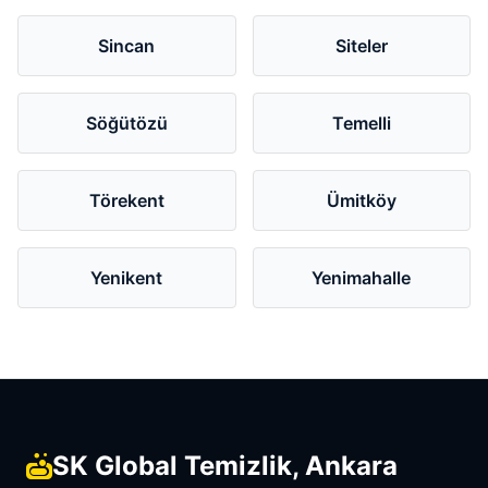
Sincan
Siteler
Söğütözü
Temelli
Törekent
Ümitköy
Yenikent
Yenimahalle
SK Global Temizlik, Ankara