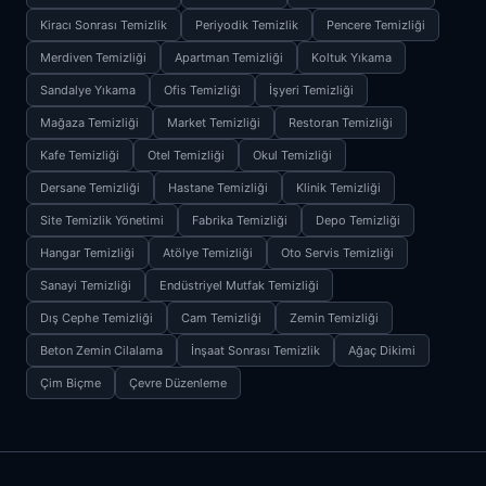
Kiracı Sonrası Temizlik
Periyodik Temizlik
Pencere Temizliği
Merdiven Temizliği
Apartman Temizliği
Koltuk Yıkama
Sandalye Yıkama
Ofis Temizliği
İşyeri Temizliği
Mağaza Temizliği
Market Temizliği
Restoran Temizliği
Kafe Temizliği
Otel Temizliği
Okul Temizliği
Dersane Temizliği
Hastane Temizliği
Klinik Temizliği
Site Temizlik Yönetimi
Fabrika Temizliği
Depo Temizliği
Hangar Temizliği
Atölye Temizliği
Oto Servis Temizliği
Sanayi Temizliği
Endüstriyel Mutfak Temizliği
Dış Cephe Temizliği
Cam Temizliği
Zemin Temizliği
Beton Zemin Cilalama
İnşaat Sonrası Temizlik
Ağaç Dikimi
Çim Biçme
Çevre Düzenleme