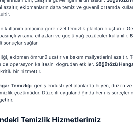
jlarından biri, çalışma güvenliğini artırmasıdır.
Söğütözü H
ni azaltır, ekipmanların daha temiz ve güvenli ortamda kulla
ltir.
n kullanım amacına göre özel temizlik planları oluşturur. Gen
asınçlı yıkama cihazları ve güçlü yağ çözücüler kullanılır.
S
li sonuçlar sağlar.
liği, ekipman ömrünü uzatır ve bakım maliyetlerini azaltır. 
 de operasyon kalitesini doğrudan etkiler.
Söğütözü Hangar
ritik bir hizmettir.
gar Temizliği
, geniş endüstriyel alanlarda hijyen, düzen v
mizlik çözümüdür. Düzenli uygulandığında hem iş süreçlerini
etirir.
ndeki Temizlik Hizmetlerimiz