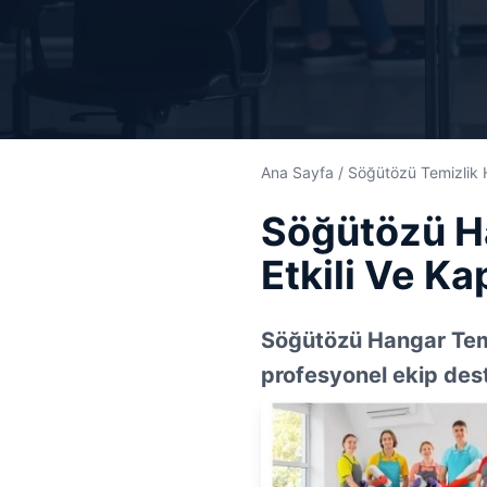
Ana Sayfa
/
Söğütözü Temizlik 
Söğütözü Ha
Etkili Ve K
Söğütözü Hangar Temiz
profesyonel ekip deste