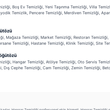
izliği
,
Boş Ev Temizliği
,
Yeni Taşınma Temizliği
,
Villa Temizl
iyodik Temizlik
,
Pencere Temizliği
,
Merdiven Temizliği
,
Apar
ğütözü
iği
,
Mağaza Temizliği
,
Market Temizliği
,
Restoran Temizliği
,
rsane Temizliği
,
Hastane Temizliği
,
Klinik Temizliği
,
Site Te
Söğütözü
izliği
,
Hangar Temizliği
,
Atölye Temizliği
,
Oto Servis Temizl
i
,
Dış Cephe Temizliği
,
Cam Temizliği
,
Zemin Temizliği
,
Bet
e kadar, Hangar Temizliği profesyonel ekip hizmeti, Hangar Temizliği ge