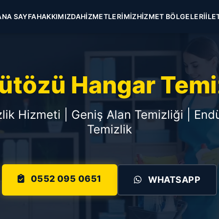
ANA SAYFA
HAKKIMIZDA
HIZMETLERIMIZ
HIZMET BÖLGELERI
İLE
ütözü Hangar Temiz
ik Hizmeti | Geniş Alan Temizliği | Endü
Temizlik
0552 095 0651
WHATSAPP