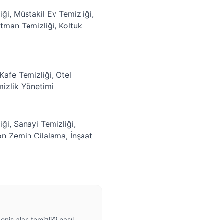
iği
,
Müstakil Ev Temizliği
,
tman Temizliği
,
Koltuk
Kafe Temizliği
,
Otel
mizlik Yönetimi
iği
,
Sanayi Temizliği
,
on Zemin Cilalama
,
İnşaat
niş alan temizliği nasıl