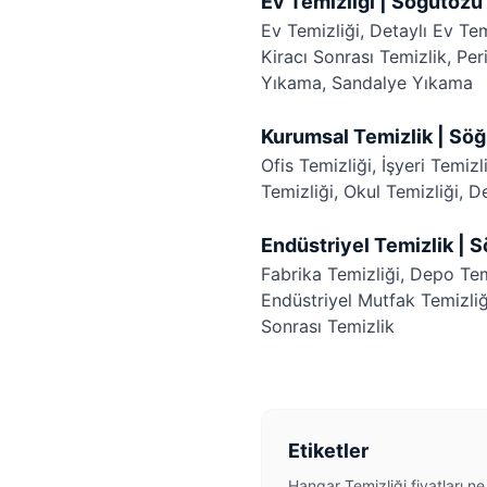
Ev Temizliği | Söğütözü
Ev Temizliği
,
Detaylı Ev Tem
Kiracı Sonrası Temizlik
,
Per
Yıkama
,
Sandalye Yıkama
Kurumsal Temizlik | Sö
Ofis Temizliği
,
İşyeri Temizl
Temizliği
,
Okul Temizliği
,
De
Endüstriyel Temizlik | 
Fabrika Temizliği
,
Depo Tem
Endüstriyel Mutfak Temizliğ
Sonrası Temizlik
Etiketler
Hangar Temizliği fiyatları n