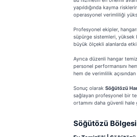
Bu hizmetin en önemli avanta
yapıldığında kayma riskleri
operasyonel verimliliği yükse
Profesyonel ekipler, hangarı
süpürge sistemleri, yüksek b
büyük ölçekli alanlarda etki
Ayrıca düzenli hangar temiz
personel performansını hem
hem de verimlilik açısından k
Sonuç olarak
Söğütözü Han
sağlayan profesyonel bir te
ortamını daha güvenli hale g
Söğütözü Bölgesi