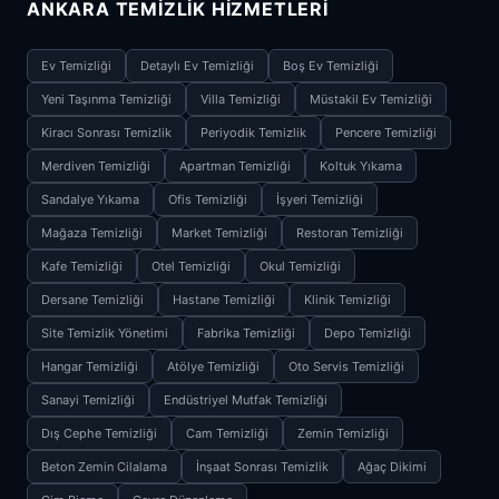
ANKARA TEMIZLIK HIZMETLERI
Ev Temizliği
Detaylı Ev Temizliği
Boş Ev Temizliği
Yeni Taşınma Temizliği
Villa Temizliği
Müstakil Ev Temizliği
Kiracı Sonrası Temizlik
Periyodik Temizlik
Pencere Temizliği
Merdiven Temizliği
Apartman Temizliği
Koltuk Yıkama
Sandalye Yıkama
Ofis Temizliği
İşyeri Temizliği
Mağaza Temizliği
Market Temizliği
Restoran Temizliği
Kafe Temizliği
Otel Temizliği
Okul Temizliği
Dersane Temizliği
Hastane Temizliği
Klinik Temizliği
Site Temizlik Yönetimi
Fabrika Temizliği
Depo Temizliği
Hangar Temizliği
Atölye Temizliği
Oto Servis Temizliği
Sanayi Temizliği
Endüstriyel Mutfak Temizliği
Dış Cephe Temizliği
Cam Temizliği
Zemin Temizliği
Beton Zemin Cilalama
İnşaat Sonrası Temizlik
Ağaç Dikimi