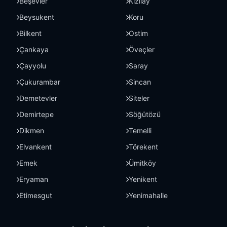
Beşevler
Kızılay
Beysukent
Koru
Bilkent
Ostim
Çankaya
Öveçler
Çayyolu
Saray
Çukurambar
Sincan
Demetevler
Siteler
Demirtepe
Söğütözü
Dikmen
Temelli
Elvankent
Törekent
Emek
Ümitköy
Eryaman
Yenikent
Etimesgut
Yenimahalle