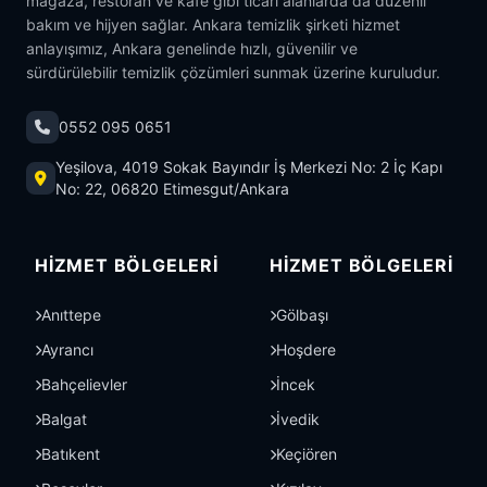
mağaza, restoran ve kafe gibi ticari alanlarda da düzenli
bakım ve hijyen sağlar. Ankara temizlik şirketi hizmet
anlayışımız, Ankara genelinde hızlı, güvenilir ve
sürdürülebilir temizlik çözümleri sunmak üzerine kuruludur.
0552 095 0651
Yeşilova, 4019 Sokak Bayındır İş Merkezi No: 2 İç Kapı
No: 22, 06820 Etimesgut/Ankara
HIZMET BÖLGELERI
HIZMET BÖLGELERI
Anıttepe
Gölbaşı
Ayrancı
Hoşdere
Bahçelievler
İncek
Balgat
İvedik
Batıkent
Keçiören