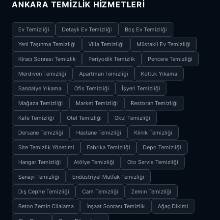
ANKARA TEMIZLIK HIZMETLERI
Ev Temizliği
Detaylı Ev Temizliği
Boş Ev Temizliği
Yeni Taşınma Temizliği
Villa Temizliği
Müstakil Ev Temizliği
Kiracı Sonrası Temizlik
Periyodik Temizlik
Pencere Temizliği
Merdiven Temizliği
Apartman Temizliği
Koltuk Yıkama
Sandalye Yıkama
Ofis Temizliği
İşyeri Temizliği
Mağaza Temizliği
Market Temizliği
Restoran Temizliği
Kafe Temizliği
Otel Temizliği
Okul Temizliği
Dersane Temizliği
Hastane Temizliği
Klinik Temizliği
Site Temizlik Yönetimi
Fabrika Temizliği
Depo Temizliği
Hangar Temizliği
Atölye Temizliği
Oto Servis Temizliği
Sanayi Temizliği
Endüstriyel Mutfak Temizliği
Dış Cephe Temizliği
Cam Temizliği
Zemin Temizliği
Beton Zemin Cilalama
İnşaat Sonrası Temizlik
Ağaç Dikimi