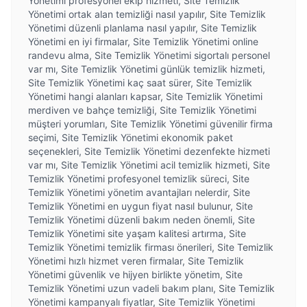
Yönetimi profesyonel ekip hizmeti, Site Temizlik
Yönetimi ortak alan temizliği nasıl yapılır, Site Temizlik
Yönetimi düzenli planlama nasıl yapılır, Site Temizlik
Yönetimi en iyi firmalar, Site Temizlik Yönetimi online
randevu alma, Site Temizlik Yönetimi sigortalı personel
var mı, Site Temizlik Yönetimi günlük temizlik hizmeti,
Site Temizlik Yönetimi kaç saat sürer, Site Temizlik
Yönetimi hangi alanları kapsar, Site Temizlik Yönetimi
merdiven ve bahçe temizliği, Site Temizlik Yönetimi
müşteri yorumları, Site Temizlik Yönetimi güvenilir firma
seçimi, Site Temizlik Yönetimi ekonomik paket
seçenekleri, Site Temizlik Yönetimi dezenfekte hizmeti
var mı, Site Temizlik Yönetimi acil temizlik hizmeti, Site
Temizlik Yönetimi profesyonel temizlik süreci, Site
Temizlik Yönetimi yönetim avantajları nelerdir, Site
Temizlik Yönetimi en uygun fiyat nasıl bulunur, Site
Temizlik Yönetimi düzenli bakım neden önemli, Site
Temizlik Yönetimi site yaşam kalitesi artırma, Site
Temizlik Yönetimi temizlik firması önerileri, Site Temizlik
Yönetimi hızlı hizmet veren firmalar, Site Temizlik
Yönetimi güvenlik ve hijyen birlikte yönetim, Site
Temizlik Yönetimi uzun vadeli bakım planı, Site Temizlik
Yönetimi kampanyalı fiyatlar, Site Temizlik Yönetimi