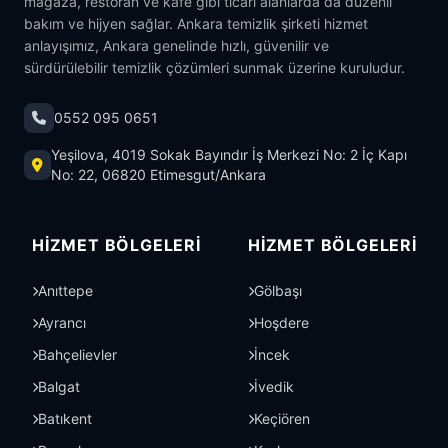
mağaza, restoran ve kafe gibi ticari alanlarda da düzenli
bakım ve hijyen sağlar. Ankara temizlik şirketi hizmet
anlayışımız, Ankara genelinde hızlı, güvenilir ve
sürdürülebilir temizlik çözümleri sunmak üzerine kuruludur.
0552 095 0651
Yeşilova, 4019 Sokak Bayındır İş Merkezi No: 2 İç Kapı
No: 22, 06820 Etimesgut/Ankara
HIZMET BÖLGELERI
HIZMET BÖLGELERI
Anıttepe
Gölbaşı
Ayrancı
Hoşdere
Bahçelievler
İncek
Balgat
İvedik
Batıkent
Keçiören