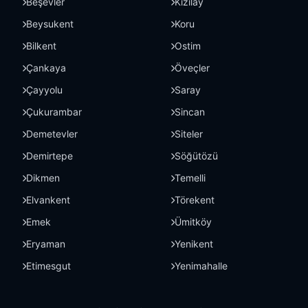
Beşevler
Kızılay
Beysukent
Koru
Bilkent
Ostim
Çankaya
Öveçler
Çayyolu
Saray
Çukurambar
Sincan
Demetevler
Siteler
Demirtepe
Söğütözü
Dikmen
Temelli
Elvankent
Törekent
Emek
Ümitköy
Eryaman
Yenikent
Etimesgut
Yenimahalle