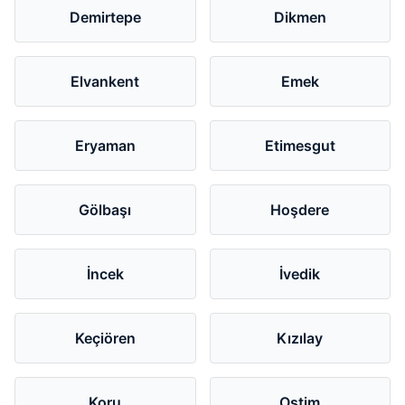
Demirtepe
Dikmen
Elvankent
Emek
Eryaman
Etimesgut
Gölbaşı
Hoşdere
İncek
İvedik
Keçiören
Kızılay
Koru
Ostim