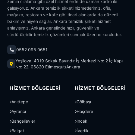
zemin cilalama gibi özel hizmetlerde de uzman kadro ile
çalışıyoruz. Ankara temizlik şirketi hizmetlerimiz, ofis,
mağaza, restoran ve kafe gibi ticari alanlarda da düzenli
bakım ve hijyen sağlar. Ankara temizlik şirketi hizmet
anlayışımız, Ankara genelinde hızlı, güvenilir ve
sürdürülebilir temizlik çözümleri sunmak üzerine kuruludur.
0552 095 0651
Yeşilova, 4019 Sokak Bayındır İş Merkezi No: 2 İç Kapı
No: 22, 06820 Etimesgut/Ankara
HIZMET BÖLGELERI
HIZMET BÖLGELERI
Anıttepe
Gölbaşı
Ayrancı
Hoşdere
Bahçelievler
İncek
Balgat
İvedik