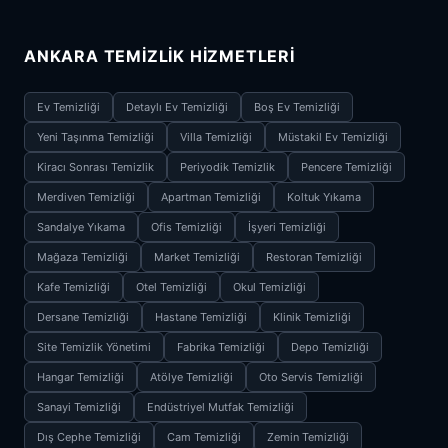
ANKARA TEMIZLIK HIZMETLERI
Ev Temizliği
Detaylı Ev Temizliği
Boş Ev Temizliği
Yeni Taşınma Temizliği
Villa Temizliği
Müstakil Ev Temizliği
Kiracı Sonrası Temizlik
Periyodik Temizlik
Pencere Temizliği
Merdiven Temizliği
Apartman Temizliği
Koltuk Yıkama
Sandalye Yıkama
Ofis Temizliği
İşyeri Temizliği
Mağaza Temizliği
Market Temizliği
Restoran Temizliği
Kafe Temizliği
Otel Temizliği
Okul Temizliği
Dersane Temizliği
Hastane Temizliği
Klinik Temizliği
Site Temizlik Yönetimi
Fabrika Temizliği
Depo Temizliği
Hangar Temizliği
Atölye Temizliği
Oto Servis Temizliği
Sanayi Temizliği
Endüstriyel Mutfak Temizliği
Dış Cephe Temizliği
Cam Temizliği
Zemin Temizliği