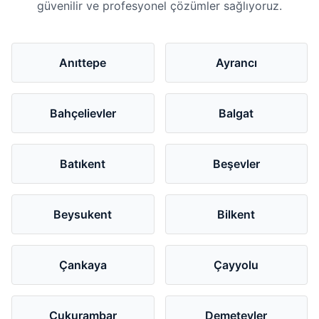
güvenilir ve profesyonel çözümler sağlıyoruz.
Anıttepe
Ayrancı
Bahçelievler
Balgat
Batıkent
Beşevler
Beysukent
Bilkent
Çankaya
Çayyolu
Çukurambar
Demetevler