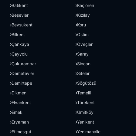
Batıkent
Keçiören
Beşevler
Kızılay
Beysukent
Koru
Bilkent
Ostim
Çankaya
Öveçler
Çayyolu
Saray
Çukurambar
Sincan
Demetevler
Siteler
Demirtepe
Söğütözü
Dikmen
Temelli
Elvankent
Törekent
Emek
Ümitköy
Eryaman
Yenikent
Etimesgut
Yenimahalle