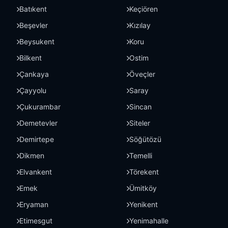
Batıkent
Keçiören
Beşevler
Kızılay
Beysukent
Koru
Bilkent
Ostim
Çankaya
Öveçler
Çayyolu
Saray
Çukurambar
Sincan
Demetevler
Siteler
Demirtepe
Söğütözü
Dikmen
Temelli
Elvankent
Törekent
Emek
Ümitköy
Eryaman
Yenikent
Etimesgut
Yenimahalle