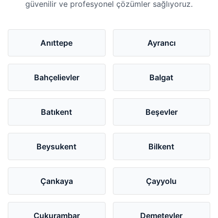
güvenilir ve profesyonel çözümler sağlıyoruz.
Anıttepe
Ayrancı
Bahçelievler
Balgat
Batıkent
Beşevler
Beysukent
Bilkent
Çankaya
Çayyolu
Çukurambar
Demetevler