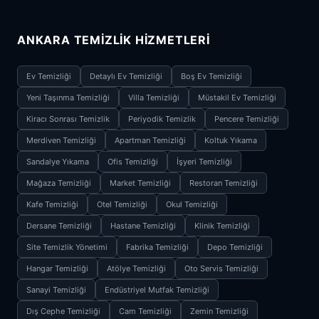
ANKARA TEMIZLIK HIZMETLERI
Ev Temizliği
Detaylı Ev Temizliği
Boş Ev Temizliği
Yeni Taşınma Temizliği
Villa Temizliği
Müstakil Ev Temizliği
Kiracı Sonrası Temizlik
Periyodik Temizlik
Pencere Temizliği
Merdiven Temizliği
Apartman Temizliği
Koltuk Yıkama
Sandalye Yıkama
Ofis Temizliği
İşyeri Temizliği
Mağaza Temizliği
Market Temizliği
Restoran Temizliği
Kafe Temizliği
Otel Temizliği
Okul Temizliği
Dersane Temizliği
Hastane Temizliği
Klinik Temizliği
Site Temizlik Yönetimi
Fabrika Temizliği
Depo Temizliği
Hangar Temizliği
Atölye Temizliği
Oto Servis Temizliği
Sanayi Temizliği
Endüstriyel Mutfak Temizliği
Dış Cephe Temizliği
Cam Temizliği
Zemin Temizliği