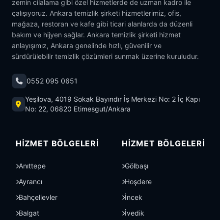
zemin cilalama gibi özel hizmetlerde de uzman kadro ile
çalışıyoruz. Ankara temizlik şirketi hizmetlerimiz, ofis,
mağaza, restoran ve kafe gibi ticari alanlarda da düzenli
bakım ve hijyen sağlar. Ankara temizlik şirketi hizmet
anlayışımız, Ankara genelinde hızlı, güvenilir ve
sürdürülebilir temizlik çözümleri sunmak üzerine kuruludur.
0552 095 0651
Yeşilova, 4019 Sokak Bayındır İş Merkezi No: 2 İç Kapı
No: 22, 06820 Etimesgut/Ankara
HIZMET BÖLGELERI
HIZMET BÖLGELERI
Anıttepe
Gölbaşı
Ayrancı
Hoşdere
Bahçelievler
İncek
Balgat
İvedik