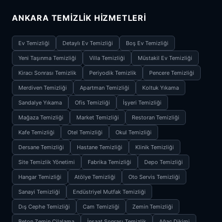
ANKARA TEMIZLIK HIZMETLERI
Ev Temizliği
Detaylı Ev Temizliği
Boş Ev Temizliği
Yeni Taşınma Temizliği
Villa Temizliği
Müstakil Ev Temizliği
Kiracı Sonrası Temizlik
Periyodik Temizlik
Pencere Temizliği
Merdiven Temizliği
Apartman Temizliği
Koltuk Yıkama
Sandalye Yıkama
Ofis Temizliği
İşyeri Temizliği
Mağaza Temizliği
Market Temizliği
Restoran Temizliği
Kafe Temizliği
Otel Temizliği
Okul Temizliği
Dersane Temizliği
Hastane Temizliği
Klinik Temizliği
Site Temizlik Yönetimi
Fabrika Temizliği
Depo Temizliği
Hangar Temizliği
Atölye Temizliği
Oto Servis Temizliği
Sanayi Temizliği
Endüstriyel Mutfak Temizliği
Dış Cephe Temizliği
Cam Temizliği
Zemin Temizliği
Beton Zemin Cilalama
İnşaat Sonrası Temizlik
Ağaç Dikimi