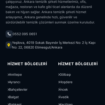
çalışıyoruz. Ankara temizlik şirketi hizmetlerimiz, ofis,
mağaza, restoran ve kafe gibi ticari alanlarda da düzenli
bakım ve hijyen sağlar. Ankara temizlik şirketi hizmet
anlayışımız, Ankara genelinde hızlı, güvenilir ve
sürdürülebilir temizlik çözümleri sunmak üzerine kuruludur.
0552 095 0651
Yeşilova, 4019 Sokak Bayındır İş Merkezi No: 2 İç Kapı
No: 22, 06820 Etimesgut/Ankara
HIZMET BÖLGELERI
HIZMET BÖLGELERI
Anıttepe
Gölbaşı
Ayrancı
Hoşdere
Bahçelievler
İncek
Balgat
İvedik
Batıkent
Keçiören