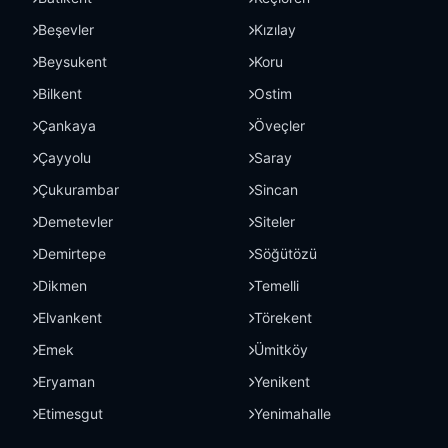
Beşevler
Kızılay
Beysukent
Koru
Bilkent
Ostim
Çankaya
Öveçler
Çayyolu
Saray
Çukurambar
Sincan
Demetevler
Siteler
Demirtepe
Söğütözü
Dikmen
Temelli
Elvankent
Törekent
Emek
Ümitköy
Eryaman
Yenikent
Etimesgut
Yenimahalle