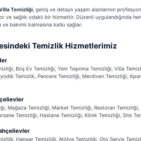
illa Temizliği
, geniş ve detaylı yaşam alanlarının profesyon
or ve sağlık odaklı bir hizmettir. Düzenli uygulandığında hem
 ve bakımlı kalmasına katkı sağlar.
esindeki Temizlik Hizmetlerimiz
ler
izliği
,
Boş Ev Temizliği
,
Yeni Taşınma Temizliği
,
Villa Temizl
iyodik Temizlik
,
Pencere Temizliği
,
Merdiven Temizliği
,
Apar
çelievler
iği
,
Mağaza Temizliği
,
Market Temizliği
,
Restoran Temizliği
,
rsane Temizliği
,
Hastane Temizliği
,
Klinik Temizliği
,
Site Te
ahçelievler
izliği
,
Hangar Temizliği
,
Atölye Temizliği
,
Oto Servis Temizl