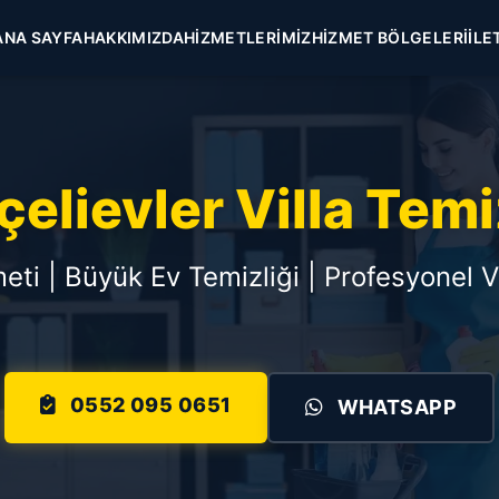
ANA SAYFA
HAKKIMIZDA
HIZMETLERIMIZ
HIZMET BÖLGELERI
İLE
elievler Villa Temi
zmeti | Büyük Ev Temizliği | Profesyonel V
0552 095 0651
WHATSAPP