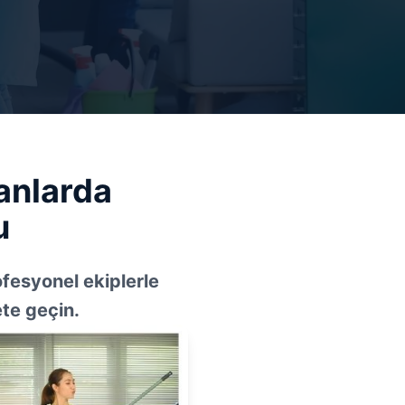
lanlarda
u
rofesyonel ekiplerle
ete geçin.