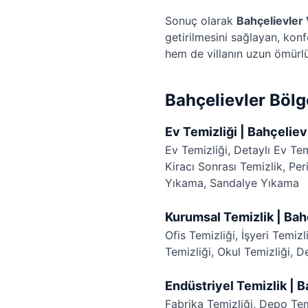
Sonuç olarak
Bahçelievler V
getirilmesini sağlayan, konf
hem de villanın uzun ömürlü
Bahçelievler Bölg
Ev Temizliği | Bahçeliev
Ev Temizliği
,
Detaylı Ev Tem
Kiracı Sonrası Temizlik
,
Per
Yıkama
,
Sandalye Yıkama
Kurumsal Temizlik | Bah
Ofis Temizliği
,
İşyeri Temizl
Temizliği
,
Okul Temizliği
,
De
Endüstriyel Temizlik | B
Fabrika Temizliği
,
Depo Tem