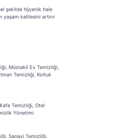
el şekilde hijyenik hale
 yaşam kalitesini artırır
iği
,
Müstakil Ev Temizliği
,
tman Temizliği
,
Koltuk
Kafe Temizliği
,
Otel
mizlik Yönetimi
iği
,
Sanayi Temizliği
,