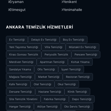
Eryaman
Yenikent
Etimesgut
Yenimahalle
ANKARA TEMIZLIK HIZMETLERI
Ev Temizliği
Detaylı Ev Temizliği
Boş Ev Temizliği
Yeni Taşınma Temizliği
Villa Temizliği
Müstakil Ev Temizliği
Kiracı Sonrası Temizlik
Periyodik Temizlik
Pencere Temizliği
Merdiven Temizliği
Apartman Temizliği
Koltuk Yıkama
Sandalye Yıkama
Ofis Temizliği
İşyeri Temizliği
Mağaza Temizliği
Market Temizliği
Restoran Temizliği
Kafe Temizliği
Otel Temizliği
Okul Temizliği
Dersane Temizliği
Hastane Temizliği
Klinik Temizliği
Site Temizlik Yönetimi
Fabrika Temizliği
Depo Temizliği
Hangar Temizliği
Atölye Temizliği
Oto Servis Temizliği