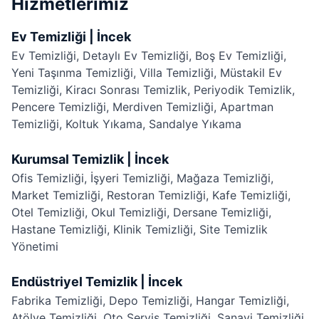
Hizmetlerimiz
Ev Temizliği | İncek
Ev Temizliği
,
Detaylı Ev Temizliği
,
Boş Ev Temizliği
,
Yeni Taşınma Temizliği
,
Villa Temizliği
,
Müstakil Ev
Temizliği
,
Kiracı Sonrası Temizlik
,
Periyodik Temizlik
,
Pencere Temizliği
,
Merdiven Temizliği
,
Apartman
Temizliği
,
Koltuk Yıkama
,
Sandalye Yıkama
Kurumsal Temizlik | İncek
Ofis Temizliği
,
İşyeri Temizliği
,
Mağaza Temizliği
,
Market Temizliği
,
Restoran Temizliği
,
Kafe Temizliği
,
Otel Temizliği
,
Okul Temizliği
,
Dersane Temizliği
,
Hastane Temizliği
,
Klinik Temizliği
,
Site Temizlik
Yönetimi
Endüstriyel Temizlik | İncek
Fabrika Temizliği
,
Depo Temizliği
,
Hangar Temizliği
,
Atölye Temizliği
,
Oto Servis Temizliği
,
Sanayi Temizliği
,