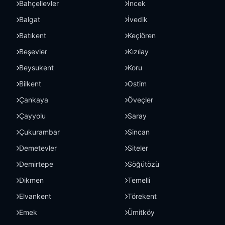
Bahçelievler
İncek
Balgat
İvedik
Batıkent
Keçiören
Beşevler
Kızılay
Beysukent
Koru
Bilkent
Ostim
Çankaya
Öveçler
Çayyolu
Saray
Çukurambar
Sincan
Demetevler
Siteler
Demirtepe
Söğütözü
Dikmen
Temelli
Elvankent
Törekent
Emek
Ümitköy