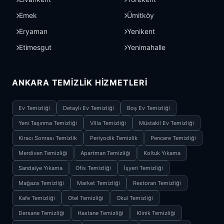
Emek
Ümitköy
Eryaman
Yenikent
Etimesgut
Yenimahalle
ANKARA TEMIZLIK HIZMETLERI
Ev Temizliği
Detaylı Ev Temizliği
Boş Ev Temizliği
Yeni Taşınma Temizliği
Villa Temizliği
Müstakil Ev Temizliği
Kiracı Sonrası Temizlik
Periyodik Temizlik
Pencere Temizliği
Merdiven Temizliği
Apartman Temizliği
Koltuk Yıkama
Sandalye Yıkama
Ofis Temizliği
İşyeri Temizliği
Mağaza Temizliği
Market Temizliği
Restoran Temizliği
Kafe Temizliği
Otel Temizliği
Okul Temizliği
Dersane Temizliği
Hastane Temizliği
Klinik Temizliği