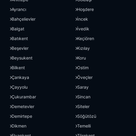
Ayrancı
Hoşdere
Bahçelievler
İncek
Balgat
İvedik
Batıkent
Keçiören
Beşevler
Kızılay
Beysukent
Koru
Bilkent
Ostim
Çankaya
Öveçler
Çayyolu
Saray
Çukurambar
Sincan
Demetevler
Siteler
Demirtepe
Söğütözü
Dikmen
Temelli
Elvankent
Törekent