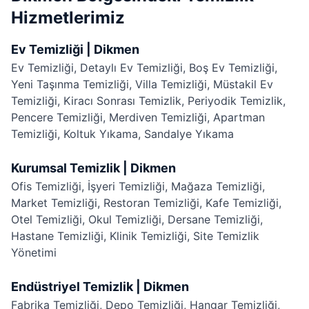
Hizmetlerimiz
Ev Temizliği | Dikmen
Ev Temizliği
,
Detaylı Ev Temizliği
,
Boş Ev Temizliği
,
Yeni Taşınma Temizliği
,
Villa Temizliği
,
Müstakil Ev
Temizliği
,
Kiracı Sonrası Temizlik
,
Periyodik Temizlik
,
Pencere Temizliği
,
Merdiven Temizliği
,
Apartman
Temizliği
,
Koltuk Yıkama
,
Sandalye Yıkama
Kurumsal Temizlik | Dikmen
Ofis Temizliği
,
İşyeri Temizliği
,
Mağaza Temizliği
,
Market Temizliği
,
Restoran Temizliği
,
Kafe Temizliği
,
Otel Temizliği
,
Okul Temizliği
,
Dersane Temizliği
,
Hastane Temizliği
,
Klinik Temizliği
,
Site Temizlik
Yönetimi
Endüstriyel Temizlik | Dikmen
Fabrika Temizliği
,
Depo Temizliği
,
Hangar Temizliği
,