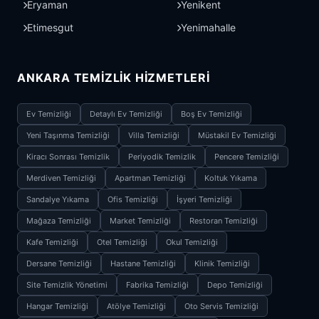
Eryaman
Yenikent
Etimesgut
Yenimahalle
ANKARA TEMIZLIK HIZMETLERI
Ev Temizliği
Detaylı Ev Temizliği
Boş Ev Temizliği
Yeni Taşınma Temizliği
Villa Temizliği
Müstakil Ev Temizliği
Kiracı Sonrası Temizlik
Periyodik Temizlik
Pencere Temizliği
Merdiven Temizliği
Apartman Temizliği
Koltuk Yıkama
Sandalye Yıkama
Ofis Temizliği
İşyeri Temizliği
Mağaza Temizliği
Market Temizliği
Restoran Temizliği
Kafe Temizliği
Otel Temizliği
Okul Temizliği
Dersane Temizliği
Hastane Temizliği
Klinik Temizliği
Site Temizlik Yönetimi
Fabrika Temizliği
Depo Temizliği
Hangar Temizliği
Atölye Temizliği
Oto Servis Temizliği