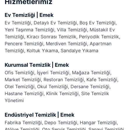
Hizmetlerimiz
Ev Temizliği | Emek
Ev Temizliği
,
Detaylı Ev Temizliği
,
Boş Ev Temizliği
,
Yeni Taşınma Temizliği
,
Villa Temizliği
,
Müstakil Ev
Temizliği
,
Kiracı Sonrası Temizlik
,
Periyodik Temizlik
,
Pencere Temizliği
,
Merdiven Temizliği
,
Apartman
Temizliği
,
Koltuk Yıkama
,
Sandalye Yıkama
Kurumsal Temizlik | Emek
Ofis Temizliği
,
İşyeri Temizliği
,
Mağaza Temizliği
,
Market Temizliği
,
Restoran Temizliği
,
Kafe Temizliği
,
Otel Temizliği
,
Okul Temizliği
,
Dersane Temizliği
,
Hastane Temizliği
,
Klinik Temizliği
,
Site Temizlik
Yönetimi
Endüstriyel Temizlik | Emek
Fabrika Temizliği
,
Depo Temizliği
,
Hangar Temizliği
,
Atölye Temizliği
,
Oto Servis Temizliği
,
Sanayi Temizliği
,