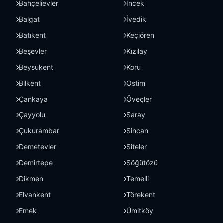
Bahçelievler
İncek
Balgat
İvedik
Batıkent
Keçiören
Beşevler
Kızılay
Beysukent
Koru
Bilkent
Ostim
Çankaya
Öveçler
Çayyolu
Saray
Çukurambar
Sincan
Demetevler
Siteler
Demirtepe
Söğütözü
Dikmen
Temelli
Elvankent
Törekent
Emek
Ümitköy